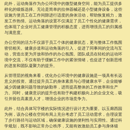
此外，运动角落作为办公环境中的微型健身空间，能为员工提供多
样化的锻炼选择。无论是简单的拉伸器械还是小型健身设备，这些
设施方便员工在工作间隙进行适度的身体活动，帮助恢复精力，激
发工作热情。运动角落的设置不仅满足了员工个性化的健康需求，
也体现了企业对员工健康管理的积极态度，进而增强员工的归属感
与满意度。
办公空间的活力不仅源于员工个体的健康状态，更与整体工作氛围
密切相关。健康步道和运动角落的引入，促进了同事间的交流与互
动，营造出更为开放和协作的办公氛围。团队成员在轻松的运动环
境中交流，不仅有助于缓解工作中的紧张情绪，也促进了创新思维
的迸发和团队凝聚力的提升。
从管理层的视角来看，优化办公环境中的健康设施是一项具有长远
意义的投资。通过提升员工的身体素质与心理健康水平，企业能够
减少因健康问题导致的缺勤率，进而提高整体的工作效率和生产
力。同时，健康意识的提升也有助于构建积极向上的企业文化，吸
引并留住高素质人才，增强企业的市场竞争力。
此外，结合具体写字楼的实际情况进行设计尤为重要。以玉廊西园
为例，该办公楼在空间布局上充分考虑了员工活动需求，合理设置
了步行路径与运动区域，确保健康设施的便利性与实用性。通过科
学规划，既不影响正常办公秩序，又能有效激励员工参与身体锻